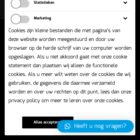
Statistieken
Procureon B.V. | BIC 1 | 5657 BX Eindhoven
Statistische cookies helpen ons de
Marketing
bezoekersstromen in te zien, deze informatie wordt
geanonimiseerd opgeslagen en verwerkt.
Marketing cookies worden gebruikt om je
Cookies zijn kleine bestanden die met pagina’s van
ingesloten content van andere sites te tonen. Denk
deze website worden meegestuurd en door uw
hierbij aan YouTube video's, Facebook share
buttons, Twitter tweets. Deze cookies kunnen
browser op de harde schrijf van uw computer worden
gebruikt worden om je gepersonaliseerde content
opgeslagen. Als u niet akkoord gaat met onze cookie
aan te bieden.
statement dan plaatsen wij alleen de functionele
cookies. Als u meer wilt weten over de cookies die wij
gebruiken, de gegevens die daarmee verzameld
worden en over uw rechten op dit punt, lees dan onze
privacy policy om meer te leren over onze cookies.
Alles accepteren
Accepteer selectie
Heeft u nog vragen?